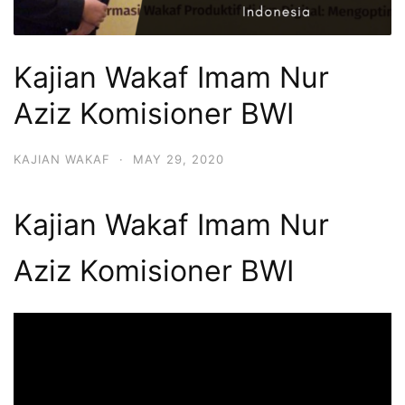
c
o
m
Kajian Wakaf Imam Nur
S
Aziz Komisioner BWI
o
l
KAJIAN WAKAF
·
MAY 29, 2020
u
s
Kajian Wakaf Imam Nur
i
P
Aziz Komisioner BWI
a
h
a
l
a
m