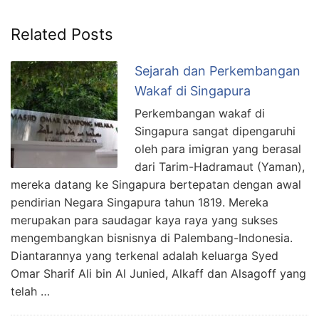
Drs Nasyaruddin Sutan
a
Hosen, S.Pd
Related Posts
f
Triwahyudi
Sejarah dan Perkembangan
PREMIUM MEMBER
Wakaf di Singapura
TERBARU
Andi Siaman
Perkembangan wakaf di
EM SAPRI ENDE
Singapura sangat dipengaruhi
oleh para imigran yang berasal
Faizal Maryono
dari Tarim-Hadramaut (Yaman),
mereka datang ke Singapura bertepatan dengan awal
Tapsiruddin
pendirian Negara Singapura tahun 1819. Mereka
merupakan para saudagar kaya raya yang sukses
Susilo
mengembangkan bisnisnya di Palembang-Indonesia.
Diantarannya yang terkenal adalah keluarga Syed
Karyono
Omar Sharif Ali bin Al Junied, Alkaff dan Alsagoff yang
Syahputera,SE.,S.IP.,M.PD.,M
telah …
M