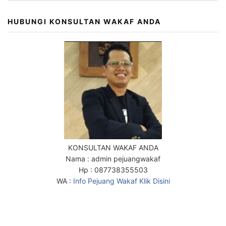
a
r
HUBUNGI KONSULTAN WAKAF ANDA
c
h
f
o
r
:
KONSULTAN WAKAF ANDA
Nama : admin pejuangwakaf
Hp : 087738355503
WA :
Info Pejuang Wakaf Klik Disini