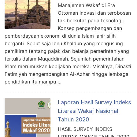
Manajemen Wakaf di Era
Karyono
Ottoman Inovasi dan terobosan
Syahputera,SE.,S.IP.,M.PD.,M
tak berkutat pada teknologi.
M
Konsep pengembangan dan
pemberdayaan ekonomi di dunia Islam lahir silih
Yurnalis Amri
berganti. Sebut saja Ibnu Khaldun yang mengusung
pemikiran tentang pajak dan belanja pemerintah yang
Farhan Muhammad Fhri
tertulis dalam Muqaddimah. Sejumlah pemerintahan
Islam merumuskan kebijakan mereka. Misalnya, Dinasti
Fatimiyah mengembangkan Al-Azhar hingga lembaga
pendidikan itu mampu …
Laporan Hasil Survey Indeks
Literasi Wakaf Nasional
Tahun 2020
HASIL SURVEY INDEKS
LITERASI WAKAF TAHUN 2020