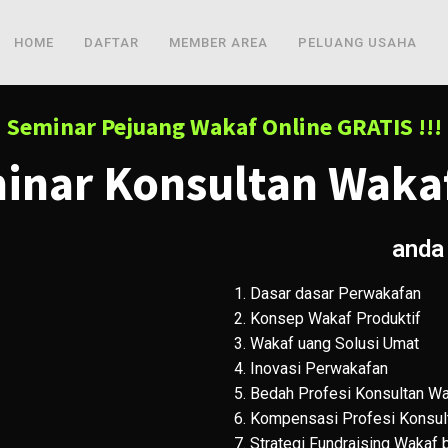
HOME
DAFTAR
MEMBER AREA
PELUANG USAHA
Seminar Pejuang Wakaf Online GRATIS !!!
inar Konsultan Wakaf
anda 
1. Dasar dasar Perwakafan
2. Konsep Wakaf Produktif
3. Wakaf uang Solusi Umat
4. Inovasi Perwakafan
5. Bedah Profesi Konsultan W
6. Kompensasi Profesi Konsul
7. Strategi Fundraising Wakaf 