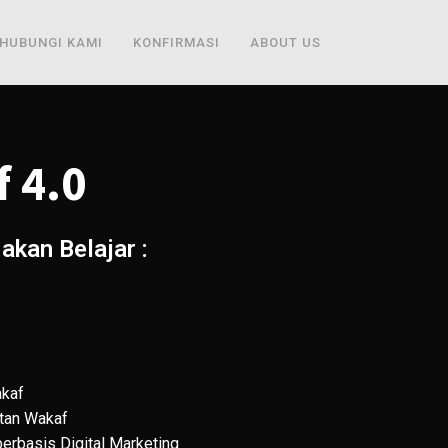
HUBUNGI KAMI
KONFIRMASI
ABOUT US
 4.0
akan Belajar :
akaf
tan Wakaf
berbasis Digital Marketing